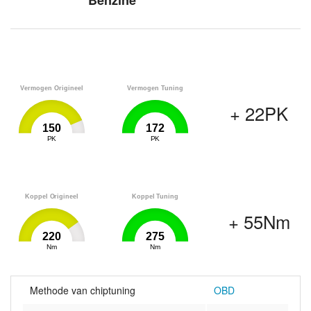
Benzine
Vermogen Origineel
Vermogen Tuning
+ 22PK
150
172
0
PK
172
0
PK
172
Koppel Origineel
Koppel Tuning
+ 55Nm
220
275
0
Nm
275
0
Nm
275
Methode van chiptuning
OBD