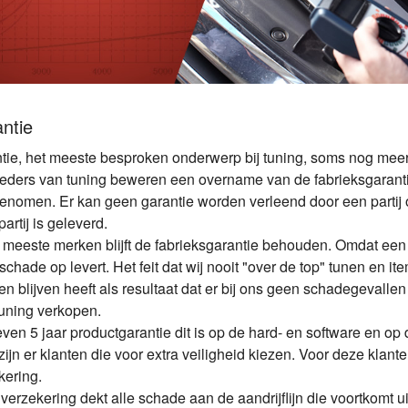
ntie
tie, het meeste besproken onderwerp bij tuning, soms nog meer
eders van tuning beweren een overname van de fabrieksgaranti
enomen. Er kan geen garantie worden verleend door een partij o
artij is geleverd.
e meeste merken blijft de fabrieksgarantie behouden. Omdat ee
chade op levert. Het feit dat wij nooit "over de top" tunen en it
en blijven heeft als resultaat dat er bij ons geen schadegevallen
uning verkopen.
even 5 jaar productgarantie dit is op de hard- en software en op
zijn er klanten die voor extra veiligheid kiezen. Voor deze klan
kering.
verzekering dekt alle schade aan de aandrijflijn die voortkomt 