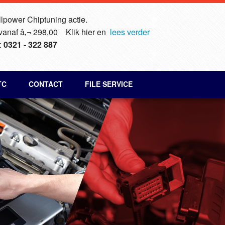
lpower Chiptuning actie.
 vanaf â‚¬ 298,00 Klik hier en
lees verder
:
0321 - 322 887
TC
CONTACT
FILE SERVICE