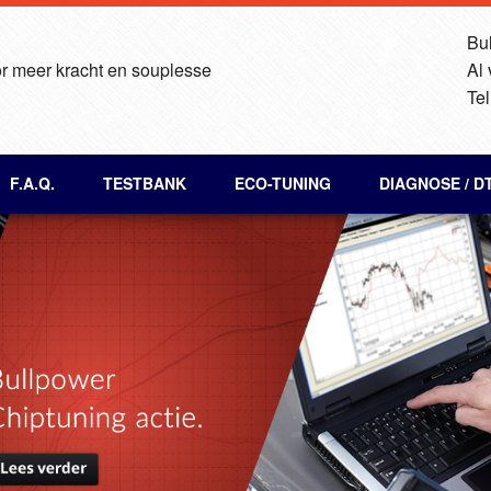
Bul
r meer kracht en souplesse
Al
Tel
F.A.Q.
TESTBANK
ECO-TUNING
DIAGNOSE / D