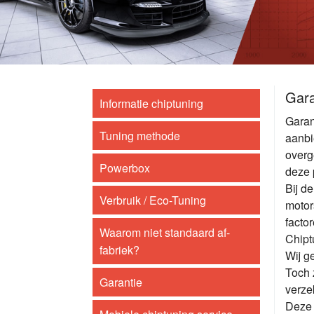
Gara
Informatie chiptuning
Garan
Tuning methode
aanbi
overg
Powerbox
deze p
Bij d
Verbruik / Eco-Tuning
motors
factor
Waarom niet standaard af-
Chipt
fabriek?
Wij g
Toch 
Garantie
verze
Deze 