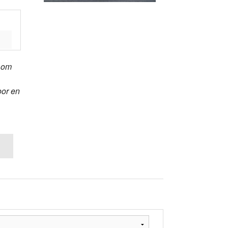
t om
oor en