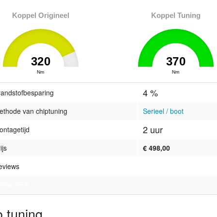
Koppel Origineel
Koppel Tuning
320
370
0
Nm
370
0
Nm
370
4 %
randstofbesparing
ethode van chiptuning
Serieel / boot
2 uur
ontagetijd
ijs
€ 498,00
eviews
enso VEA
 tuning