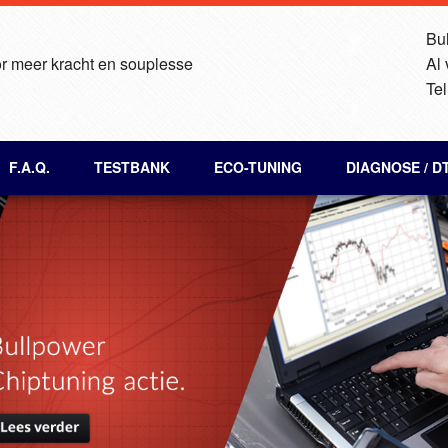
Bul
r meer kracht en souplesse
Al
Tel
F.A.Q.
TESTBANK
ECO-TUNING
DIAGNOSE / D