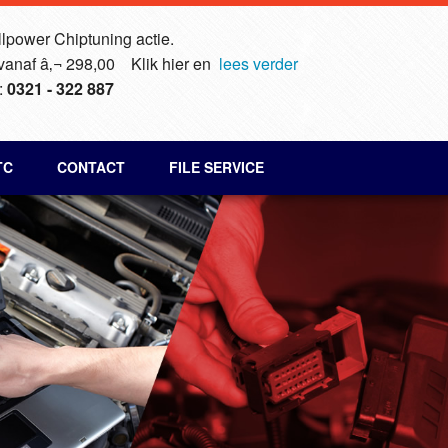
lpower Chiptuning actie.
 vanaf â‚¬ 298,00 Klik hier en
lees verder
:
0321 - 322 887
TC
CONTACT
FILE SERVICE