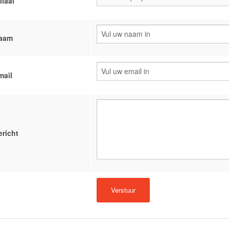
liaal
aam
mail
ericht