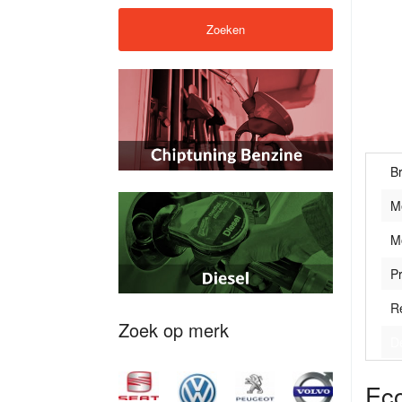
B
M
M
Pr
R
Zoek op merk
D
Eco