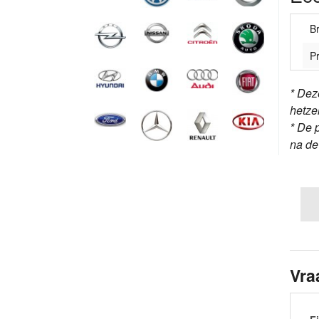
B
Pr
* Dez
hetze
* De 
na d
Vra