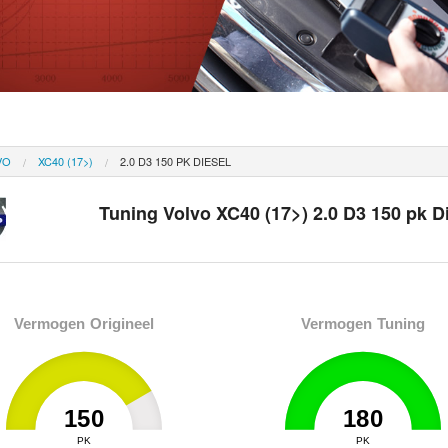
VO
XC40 (17>)
2.0 D3 150 PK DIESEL
Tuning Volvo XC40 (17>) 2.0 D3 150 pk D
Vermogen Origineel
Vermogen Tuning
150
180
0
PK
180
0
PK
180