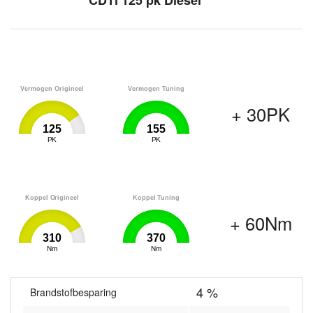
CDTi 125 pk Diesel
Vermogen Origineel
Vermogen Tuning
+ 30PK
125
155
0
PK
155
0
PK
155
Koppel Origineel
Koppel Tuning
+ 60Nm
310
370
0
Nm
370
0
Nm
370
4 %
Brandstofbesparing