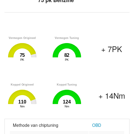
75 pk Benzine
Vermogen Origineel
Vermogen Tuning
+ 7PK
75
82
0
PK
82
0
PK
82
Koppel Origineel
Koppel Tuning
+ 14Nm
110
124
0
Nm
124
0
Nm
124
Methode van chiptuning
OBD